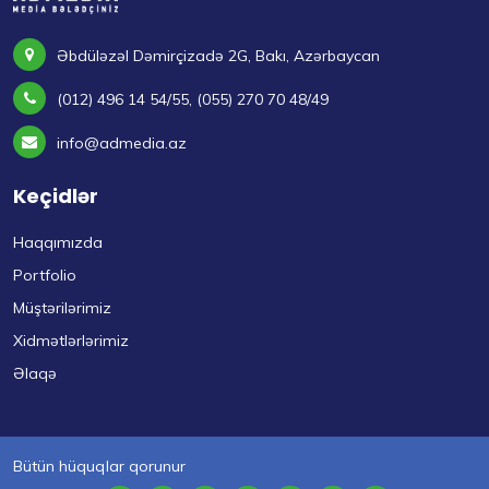
Əbdüləzəl Dəmirçizadə 2G, Bakı, Azərbaycan
(012) 496 14 54/55, (055) 270 70 48/49
info@admedia.az
Keçidlər
Haqqımızda
Portfolio
Müştərilərimiz
Xidmətlərlərimiz
Əlaqə
Bütün hüquqlar qorunur