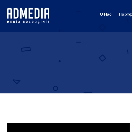
О Нас
Порт