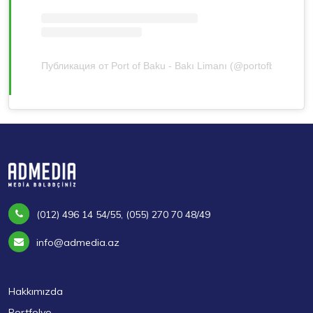
Публикация от Port of Baku - Bakı Limanı (@portofbaku)
(012) 496 14 54/55, (055) 270 70 48/49
info@admedia.az
Hakkımızda
Portfolyo