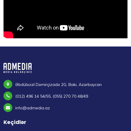
Əbdüləzəl Dəmirçizadə 2G, Bakı, Azərbaycan
(012) 496 14 54/55, (055) 270 70 48/49
info@admedia.az
Keçidlər