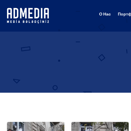
О Нас
Порт