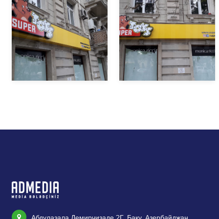
Абдулазала Демирчизаде 2Г, Баку, Азербайджан