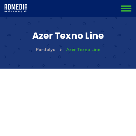
Azer Texno Line
Portfolyo
Azer Texno Line